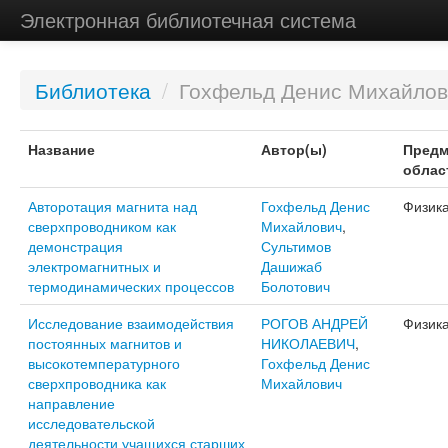
Электронная библиотечная система
Библиотека
/
Гохфельд Денис Михайлов
Название
Автор(ы)
Предм
облас
Авторотация магнита над
Гохфельд Денис
Физик
сверхпроводником как
Михайлович
,
демонстрация
Сультимов
электромагнитных и
Дашижаб
термодинамических процессов
Болотович
Исследование взаимодействия
РОГОВ АНДРЕЙ
Физик
постоянных магнитов и
НИКОЛАЕВИЧ
,
высокотемпературного
Гохфельд Денис
сверхпроводника как
Михайлович
направление
исследовательской
деятельности учащихся старших