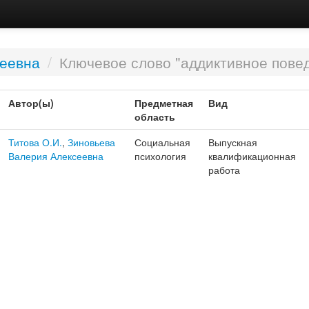
сеевна
/
Ключевое слово "аддиктивное пове
Автор(ы)
Предметная
Вид
область
Титова О.И.
,
Зиновьева
Социальная
Выпускная
Валерия Алексеевна
психология
квалификационная
работа