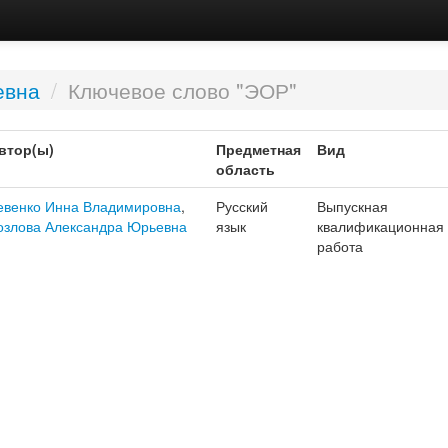
евна
/
Ключевое слово "ЭОР"
втор(ы)
Предметная
Вид
область
евенко Инна Владимировна
,
Русский
Выпускная
озлова Александра Юрьевна
язык
квалификационная
работа