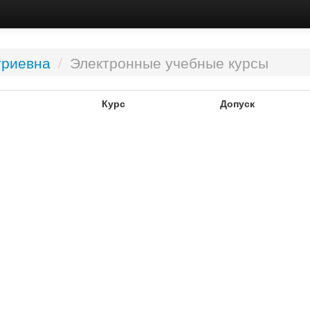
триевна
/
Электронные учебные курсы
Курс
Допуск