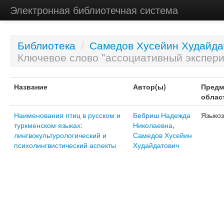
Электронная библиотечная система
Библиотека
/
Самедов Хусейин Худайда
Ключевое слово "ассоциативный экспер
Название
Автор(ы)
Предм
облас
Наименования птиц в русском и
Бебриш Надежда
Языко
туркменском языках:
Николаевна
,
лингвокультурологический и
Самедов Хусейин
психолингвистический аспекты
Худайдатович