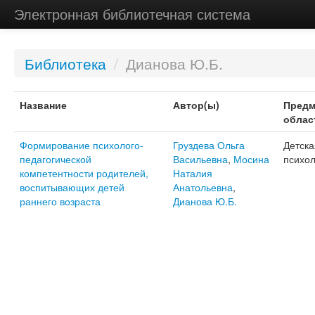
Электронная библиотечная система
Библиотека
/
Дианова Ю.Б.
Название
Автор(ы)
Предм
облас
Формирование психолого-
Груздева Ольга
Детска
педагогической
Васильевна
,
Мосина
психол
компетентности родителей,
Наталия
воспитывающих детей
Анатольевна
,
раннего возраста
Дианова Ю.Б.