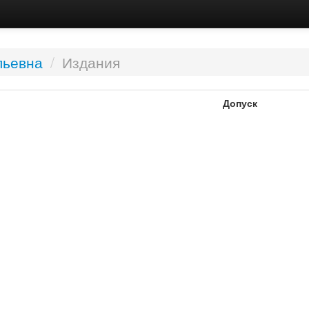
льевна
/
Издания
Допуск