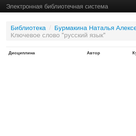
Электронная библиотечная система
Библиотека
/
Бурмакина Наталья Алекс
Ключевое слово "русский язык"
Дисциплина
Автор
К