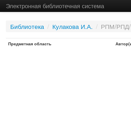
Электронная библиотечная система
Библиотека
/
Кулакова И.А.
/
РПМ/РПД
Предметная область
Автор(