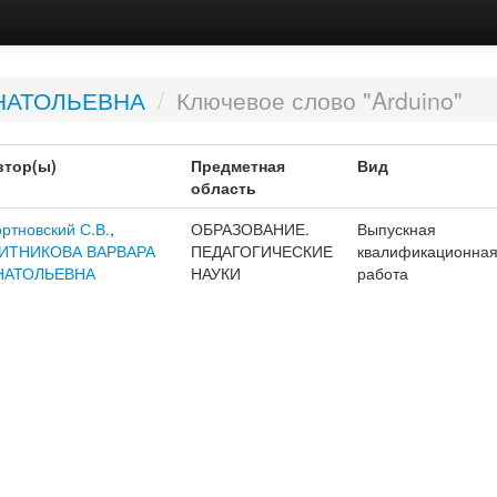
НАТОЛЬЕВНА
/
Ключевое слово "Arduino"
втор(ы)
Предметная
Вид
область
ртновский С.В.
,
ОБРАЗОВАНИЕ.
Выпускная
ИТНИКОВА ВАРВАРА
ПЕДАГОГИЧЕСКИЕ
квалификационна
НАТОЛЬЕВНА
НАУКИ
работа