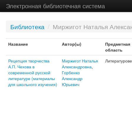
Электронная библиотечная система
Библиотека
/
Миржигот Наталья Алекса
Название
Автор(ы)
Предметная
область
Рецепция творчества
Миржигот Наталья
Литературов
А.П. Чехова в
Александровна
,
современной русской
Горбенко
литературе (материалы
Александр
для школьного изучения)
Юрьевич