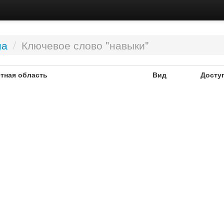
на
/
Ключевое слово "навыки"
тная область
Вид
Досту