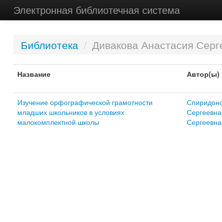
Электронная библиотечная система
Библиотека
/
Дивакова Анастасия Серг
Название
Автор(ы)
Изучение орфографической грамотности
Спиридоно
младших школьников в условиях
Сергеевна
малокомплектной школы
Сергеевна