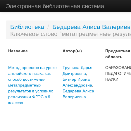
Электронная библиотечная система
Библиотека
/
Бедарева Алиса Валериев
Ключевое слово "метапредметные резул
Название
Автор(ы)
Предметная
область
Метод проектов на уроке
Трушина Дарья
ОБРАЗОВАН
английского языка как
Дмитриевна
,
ПЕДАГОГИЧ
способ достижения
Битнер Ирина
НАУКИ
метапредметных
Александровна
,
результатов в условиях
Бедарева Алиса
реализации ФГОС в 9
Валериевна
классах