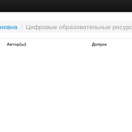
иновна
/
Цифровые образовательные ресур
Автор(ы)
Допуск