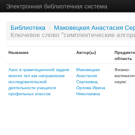
Электронная библиотечная система
Библиотека
/
Маковецкая Анастасия Се
Ключевое слово "симплектические алгор
Название
Автор(ы)
Предметн
область
Хаос в гравитационной задаче
Маковецкая
Физико-
многих тел как направление
Анастасия
математи
исследовательской
Сергеевна
,
науки:
деятельности учащихся
Орлова Ирина
профильных классов
Николаевна