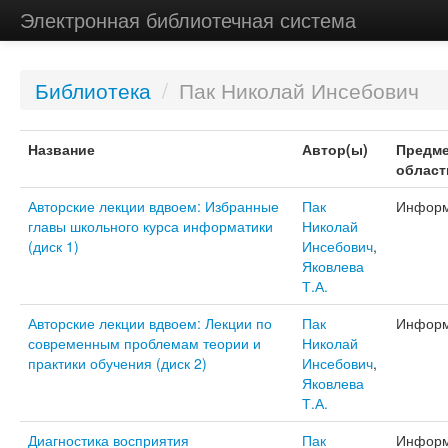
Электронная библиотечная система
Библиотека
/
Пак Николай Инсебович
Название
Автор(ы)
Предме
област
Авторские лекции вдвоем: Избранные
Пак
Информ
главы школьного курса информатики
Николай
(диск 1)
Инсебович
,
Яковлева
Т.А.
Авторские лекции вдвоем: Лекции по
Пак
Информ
современным проблемам теории и
Николай
практики обучения (диск 2)
Инсебович
,
Яковлева
Т.А.
Диагностика восприятия
Пак
Информ