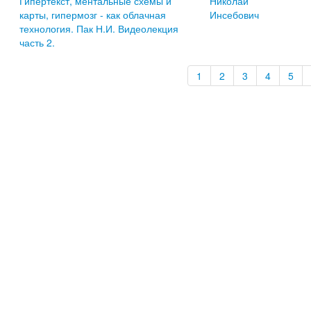
Гипертекст, ментальные схемы и
Николай
карты, гипермозг - как облачная
Инсебович
технология. Пак Н.И. Видеолекция
часть 2.
1
2
3
4
5