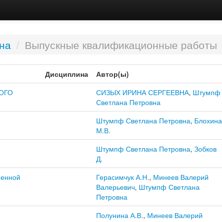
на
/
Выпускные квалификационные работы
Дисциплина
Автор(ы)
ОГО
СИЗЫХ ИРИНА СЕРГЕЕВНА
,
Штумпф
Светлана Петровна
Штумпф Светлана Петровна
,
Блохина
М.В.
Штумпф Светлана Петровна
,
Зобков
Д.
менной
Герасимчук А.Н.
,
Минеев Валерий
Валерьевич
,
Штумпф Светлана
Петровна
Полунина А.В.
,
Минеев Валерий