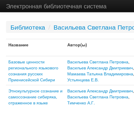
Электронная библиотечная система
Библиотека
/
Васильева Светлана Петр
Название
Автор(ы)
Базовые ценности
Васильева Светлана Петровна
,
регионального языкового
Васильев Александр Дмитриевич
,
сознания русских
Мамаева Татьяна Владимировна
Приенисейской Сибири
Устьянцева Е.В.
Этнокультурное сознание и
Васильев Александр Дмитриевич
,
самосознание сибиряка,
Васильева Светлана Петровна
,
отраженное в языке
Тимченко А.Г.