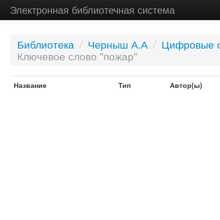
Электронная библиотечная система
Библиотека
/
Черныш А.А
/
Цифровые о
Ключевое слово "пожар"
Название
Тип
Автор(ы)