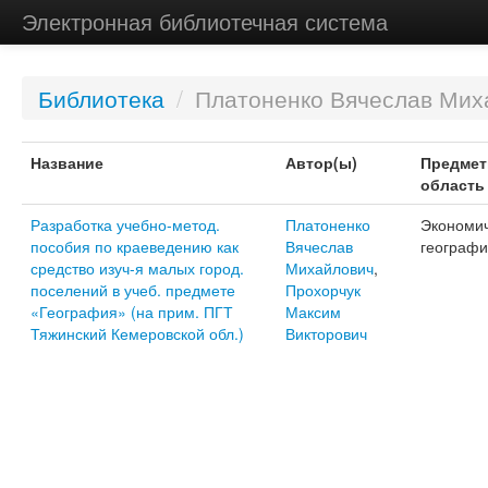
Электронная библиотечная система
Библиотека
/
Платоненко Вячеслав Мих
Название
Автор(ы)
Предмет
область
Разработка учебно-метод.
Платоненко
Экономи
пособия по краеведению как
Вячеслав
географи
средство изуч-я малых город.
Михайлович
,
поселений в учеб. предмете
Прохорчук
«География» (на прим. ПГТ
Максим
Тяжинский Кемеровской обл.)
Викторович