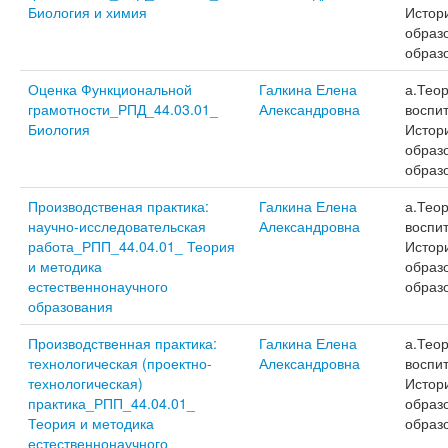
Биология и химия
Истор
образ
образ
Оценка Функциональной
Галкина Елена
а.Тео
грамотности_РПД_44.03.01_
Александровна
воспит
Биология
Истор
образ
образ
Производственая практика:
Галкина Елена
а.Тео
научно-исследовательская
Александровна
воспит
работа_РПП_44.04.01_ Теория
Истор
и методика
образ
естественнонаучного
образ
образования
Производственная практика:
Галкина Елена
а.Тео
технологическая (проектно-
Александровна
воспит
технологическая)
Истор
практика_РПП_44.04.01_
образ
Теория и методика
образ
естественнонаучного