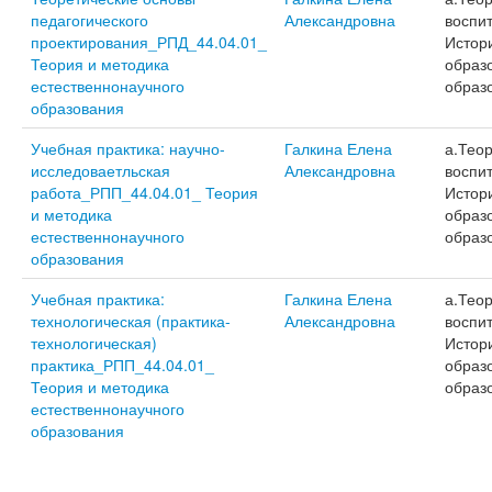
педагогического
Александровна
воспит
проектирования_РПД_44.04.01_
Истор
Теория и методика
образ
естественнонаучного
образ
образования
Учебная практика: научно-
Галкина Елена
а.Тео
исследоваетльская
Александровна
воспит
работа_РПП_44.04.01_ Теория
Истор
и методика
образ
естественнонаучного
образ
образования
Учебная практика:
Галкина Елена
а.Тео
технологическая (практика-
Александровна
воспит
технологическая)
Истор
практика_РПП_44.04.01_
образ
Теория и методика
образ
естественнонаучного
образования