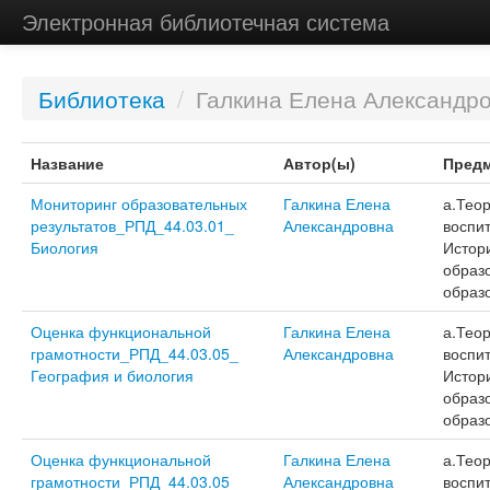
Электронная библиотечная система
Библиотека
/
Галкина Елена Александр
Название
Автор(ы)
Предм
Мониторинг образовательных
Галкина Елена
а.Тео
результатов_РПД_44.03.01_
Александровна
воспит
Биология
Истор
образ
образ
Оценка функциональной
Галкина Елена
а.Тео
грамотности_РПД_44.03.05_
Александровна
воспит
География и биология
Истор
образ
образ
Оценка функциональной
Галкина Елена
а.Тео
грамотности_РПД_44.03.05_
Александровна
воспит