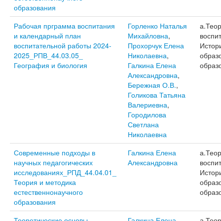
образования
Рабочая прграмма воспитания
Горленко Наталья
а.Тео
и календарный план
Михайловна
,
воспит
воспитательной работы 2024-
Прохорчук Елена
Истор
2025_РПВ_44.03.05_
Николаевна
,
образ
География и биология
Галкина Елена
образ
Александровна
,
Бережная О.В.
,
Голикова Татьяна
Валериевна
,
Городилова
Светлана
Николаевна
Современные подходы в
Галкина Елена
а.Тео
научных педагогических
Александровна
воспит
исследованиях_РПД_44.04.01_
Истор
Теория и методика
образ
естественнонаучного
образ
образования
Теоретические основы
Галкина Елена
а.Тео