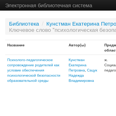
Электронная библиотечная система
Библиотека
/
Кунстман Екатерина Петр
Ключевое слово "психологическая безоп
Название
Автор(ы)
Предм
облас
Психолого-педагогическое
Кунстман
ж.
сопровождение родителей как
Екатерина
Социа
условие обеспечения
Петровна
,
Сацук
педаго
психологической безопасности
Надежда
образовательной среды
Владимировна