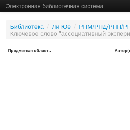
Электронная библиотечная система
Библиотека
/
Ли Юе
/
РПМ/РПД/РПП/Р
Ключевое слово "ассоциативный экспер
Предметная область
Автор(