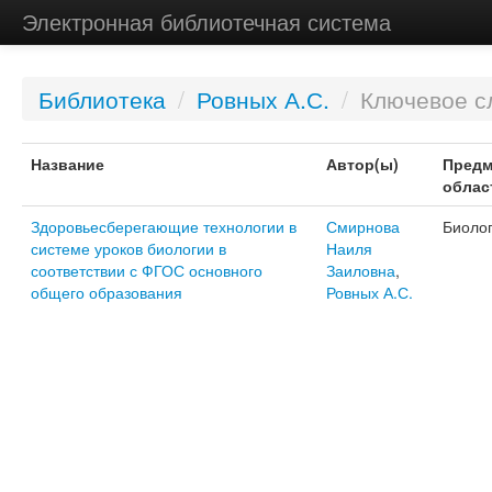
Электронная библиотечная система
Библиотека
/
Ровных А.С.
/
Ключевое с
Название
Автор(ы)
Предм
облас
Здоровьесберегающие технологии в
Смирнова
Биоло
системе уроков биологии в
Наиля
соответствии с ФГОС основного
Заиловна
,
общего образования
Ровных А.С.