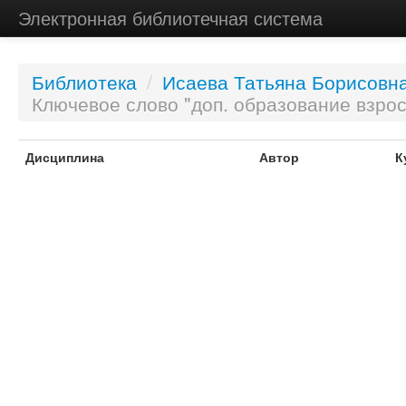
Электронная библиотечная система
Библиотека
/
Исаева Татьяна Борисовн
Ключевое слово "доп. образование взро
Дисциплина
Автор
К