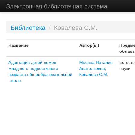
Электронная библиотечная система
Библиотека
/
Ковалева С.М.
Название
Автор(ы)
Предме
област
Адаптация детей домов
Мосина Наталия
Естест
младшего подросткового
Анатольевна
,
науки
возраста общеобразовательной
Ковалева С.М.
школе