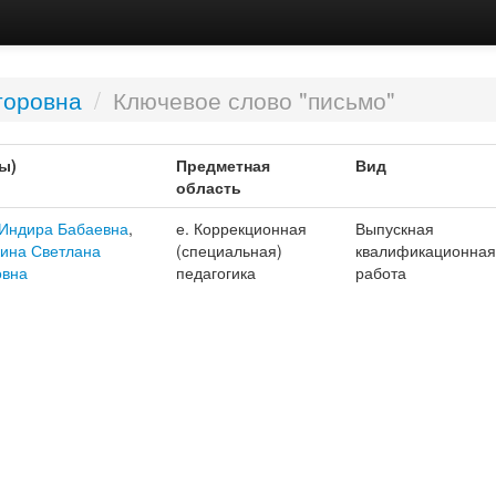
торовна
/
Ключевое слово "письмо"
ы)
Предметная
Вид
область
 Индира Бабаевна
,
е. Коррекционная
Выпускная
кина Светлана
(специальная)
квалификационная
овна
педагогика
работа