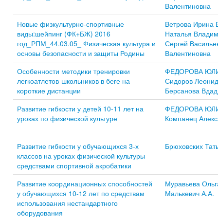
Валентиновна
Новые физкультурно-спортивные
Ветрова Ирина 
виды:шейпинг (ФК+БЖ) 2016
Наталья Влади
год_РПМ_44.03.05_ Физическая культура и
Сергей Василье
основы безопасности и защиты Родины
Валентиновна
Особенности методики тренировки
ФЕДОРОВА ЮЛ
легкоатлетов-школьников в беге на
Сидоров Леонид
короткие дистанции
Берсанова Вдад
Развитие гибкости у детей 10-11 лет на
ФЕДОРОВА ЮЛ
уроках по физической культуре
Компанец Алекс
Развитие гибкости у обучающихся 3-х
Брюховских Тат
классов на уроках физической культуры
средствами спортивной акробатики
Развитие координационных способностей
Муравьева Ольг
у обучающихся 10-12 лет по средствам
Малькевич А.А.
использования нестандартного
оборудования