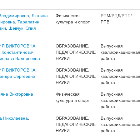
Владимировна
,
Люлина
Физическая
РПМ/РПД/РПП/
мировна
,
Тарапатин
культура и спорт
РПВ
вич
,
Шевчук Юлия
ИЯ ВИКТОРОВНА
,
ОБРАЗОВАНИЕ.
Выпускная
 Константинович
,
ПЕДАГОГИЧЕСКИЕ
квалификационна
ислава Валерьевна
НАУКИ
работа
ИЯ ВИКТОРОВНА
,
ОБРАЗОВАНИЕ.
Выпускная
андра Сергеевна
ПЕДАГОГИЧЕСКИЕ
квалификационна
НАУКИ
работа
ьяна Викторовна
Физическая
Выпускная
культура и спорт
квалификационна
работа
а Николаевна
,
ОБРАЗОВАНИЕ.
Выпускная
ПЕДАГОГИЧЕСКИЕ
квалификационна
НАУКИ
работа