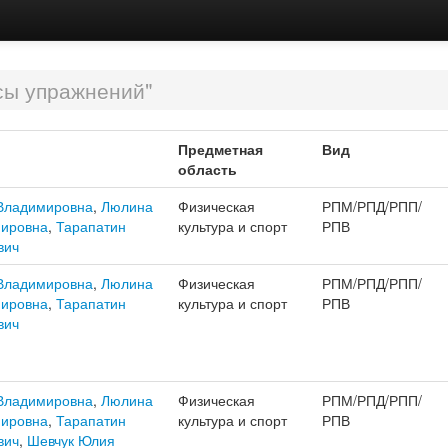
сы упражнений"
Предметная
Вид
область
Владимировна
,
Люлина
Физическая
РПМ/РПД/РПП/
мировна
,
Тарапатин
культура и спорт
РПВ
вич
Владимировна
,
Люлина
Физическая
РПМ/РПД/РПП/
мировна
,
Тарапатин
культура и спорт
РПВ
вич
Владимировна
,
Люлина
Физическая
РПМ/РПД/РПП/
мировна
,
Тарапатин
культура и спорт
РПВ
вич
,
Шевчук Юлия