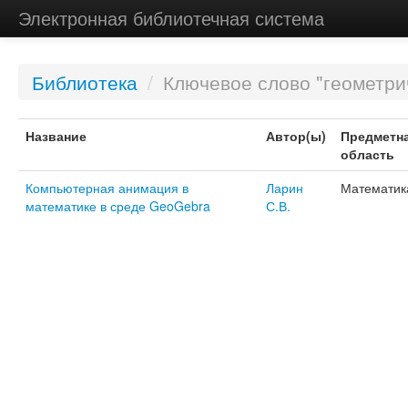
Электронная библиотечная система
Библиотека
/
Ключевое слово "геометри
Название
Автор(ы)
Предметн
область
Компьютерная анимация в
Ларин
Математик
математике в среде GeoGebra
С.В.