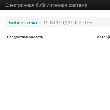
Электронная библиотечная система
Библиотека
/
РПМ/РПД/РПП/РПВ
Предметная область
Автор(