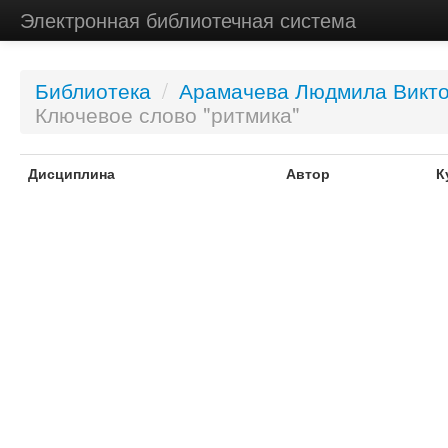
Электронная библиотечная система
Библиотека
/
Арамачева Людмила Викт
Ключевое слово "ритмика"
Дисциплина
Автор
К