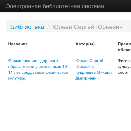
Электронная библиотечная система
Библиотека
/
Юрьев Сергей Юрьевич
Название
Автор(ы)
Предм
облас
Формирование здорового
Юрьев Сергей
Физич
образа жизни у школьников 10-
Юрьевич
,
культу
11 лет средствами физической
Кудрявцев Михаил
спорт
культуры.
Дмитриевич