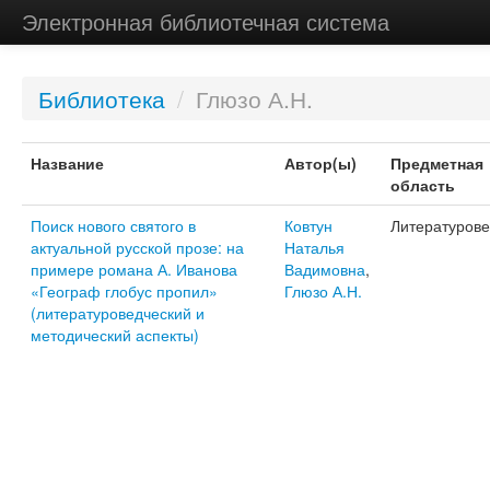
Электронная библиотечная система
Библиотека
/
Глюзо А.Н.
Название
Автор(ы)
Предметная
область
Поиск нового святого в
Ковтун
Литературов
актуальной русской прозе: на
Наталья
примере романа А. Иванова
Вадимовна
,
«Географ глобус пропил»
Глюзо А.Н.
(литературоведческий и
методический аспекты)