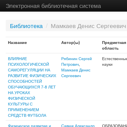
Электронная библиотечная система
Библиотека
/
Мамкаев Денис Сергеевич
Название
Автор(ы)
Предметная
область
ВЛИЯНИЕ
Рябинин Сергей
Естественны
ПСИХОЛОГИЧЕСКОЙ
Петрович
,
науки
САМОРЕГУЛЯЦИИ НА
Мамкаев Денис
РАЗВИТИЕ ФИЗИЧЕСКИХ
Сергеевич
СПОСОБНОСТЕЙ
ОБУЧАЮЩИХСЯ 7-8 ЛЕТ
НА УРОКАХ
ФИЗИЧЕСКОЙ
КУЛЬТУРЫ С
ПРИМЕНЕНИЕМ
СРЕДСТВ ФУТБОЛА
Физическое развитие и
Савчук Александр
ОБРАЗОВАН