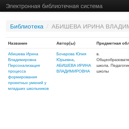
Электронная библиотечная система
Библиотека
/
АБИШЕВА ИРИНА ВЛАДИ
Название
Автор(ы)
Предметная об
Абишева Ирина
Бочарова Юлия
в.
Владимировна
Юрьевна
,
Общеобразовате
Персонализация
АБИШЕВА ИРИНА
школа. Педагоги
процесса
ВЛАДИМИРОВНА
школы
формирования
проектных умений у
младших школьников