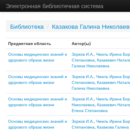
Электронная библиотечная система
Библиотека
/
Казакова Галина Николаев
Предметная область
Автор(ы)
Основы медицинских знаний и
Зорков И.А.
,
Чмиль Ирина Бор
здорового образа жизни
Степановна
,
Казакевич Натал
Галина Николаевна
Основы медицинских знаний и
Зорков И.А.
,
Чмиль Ирина Бор
здорового образа жизни
Степановна
,
Казакевич Натал
Галина Николаевна
Основы медицинских знаний и
Зорков И.А.
,
Чмиль Ирина Бор
здорового образа жизни
Николаевна
,
Казакевич Натал
Елена Степановна
Основы медицинских знаний и
Зорков И.А.
,
Чмиль Ирина Бор
здорового образа жизни
Степановна
,
Казакова Галина