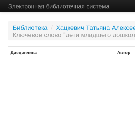
Электронная библиотечная система
Библиотека
/
Хацкевич Татьяна Алексе
Ключевое слово "дети младшего дошкол
Дисциплина
Автор