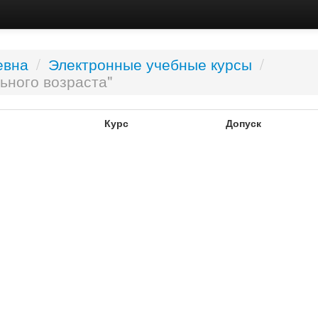
евна
/
Электронные учебные курсы
/
ьного возраста"
Курс
Допуск