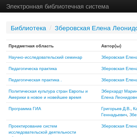
Электронная библиотечная система
Библиотека
/
Зберовская Елена Леонид
Предметная область
Автор(ы)
Научно-исследовательский семинар
Зберовская Елен
Педагогическа практика
Зберовская Елен
Педагогическая практика .
Зберовская Елен
Политическая культура стран Европы и
Эберхардт Марин
Америки в новое и новейшее время
Елена Леонидовн
Программа ГИА
Григорьев Д.В.
,
К
Геннадьевич
,
Збе
Проектирование систем
Зберовская Елен
исследовательской деятельности