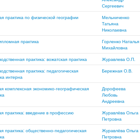
Сергеевич
ая практика по физической географии
Мельниченко
Татьяна
Николаевна
ипломная практика
Горленко Наталья
Михайловна
одственная практика: вожатская практика
Журавлева О.П.
одственная практика: педагогическая
Бережная О.В.
ка интерна
ая комплексная экономико-географическая
Дорофеева
ка
Любовь
Андреевна
ая практика: введение в профессию
Журавлёва Ольга
Петровна
я практика: общественно-педагогическая
Журавлёва Ольга
ка
Петровна