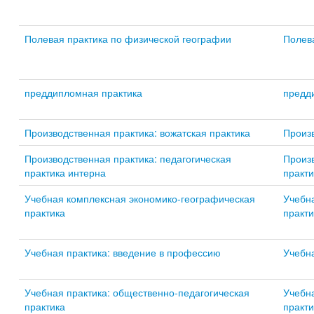
Полевая практика по физической географии
Полев
преддипломная практика
предд
Производственная практика: вожатская практика
Произв
Производственная практика: педагогическая
Произв
практика интерна
практи
Учебная комплексная экономико-географическая
Учебн
практика
практи
Учебная практика: введение в профессию
Учебн
Учебная практика: общественно-педагогическая
Учебна
практика
практи