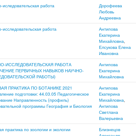
о-иследовательская работа
Дорофеева
Любовь
Андреевна
о-исследовательская работа
Антипова
Екатерина
Михайловна
,
Елсукова Елена
Ивановна
НО-ИССЛЕДОВАТЕЛЬСКАЯ РАБОТА
Антипова
УЧЕНИЕ ПЕРВИЧНЫХ НАВЫКОВ НАУЧНО-
Екатерина
ЕДОВАТЕЛЬСКОЙ РАБОТЫ)
Михайловна
АЯ ПРАКТИКА ПО БОТАНИКЕ 2021
Антипова
ление подготовки: 44.03.05 Педагогическое
Екатерина
ование Направленность (профиль)
Михайловна
,
овательной программы География и Биология
Антипова
Светлана
Валерьевна
я практика по зоологии и экологии
Близнецов
Александр